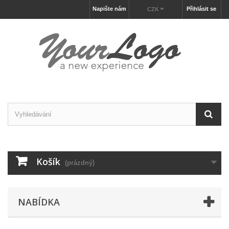
Napište nám
Přihlásit se
CZK
Košík
(prázdný)
NABÍDKA