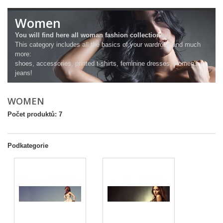
Women
You will find here all woman fashion collections.
This category includes all the basics of your wardrobe and much
more:
shoes, accessories, printed t-shirts, feminine dresses, women's
jeans!
WOMEN
Počet produktů: 7
Podkategorie