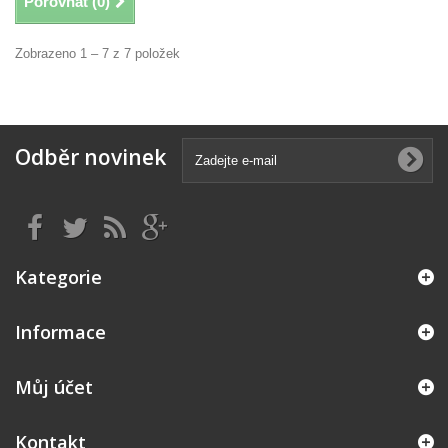
Porovnat (
0
)
Zobrazeno 1 – 7 z 7 položek
Odběr novinek
Kategorie
Informace
Můj účet
Kontakt